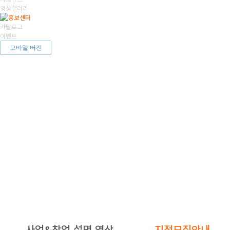
영상갤러리
카달로그
이벤트
모바일 버전
사업&창업 설명 영상
지점모집안내