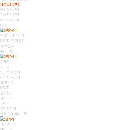
지점모집안내
창업상담신청
전국지점현황
대외협력지점
FAQ
컴퓨터/사무기기
대형TV/전자칠판
3D프린터
온라인문의
컴퓨터
노트북
잉크젯 복합기
레이저 복합기
3D프린터
대형TV
전자칠판
사이니지
세단기
공기청정기
본점 보유제품 렌탈
시공갤러리
지점뉴스