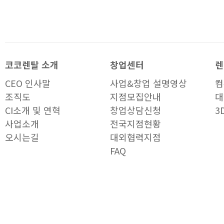
코코렌탈 소개
창업센터
렌
CEO 인사말
사업&창업 설명영상
컴
조직도
지점모집안내
대
CI소개 및 연혁
창업상담신청
3
사업소개
전국지점현황
오시는길
대외협력지점
FAQ