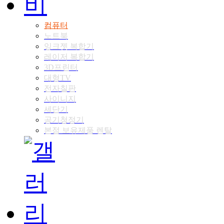
컴퓨터
노트북
잉크젯 복합기
레이저 복합기
3D프린터
대형TV
전자칠판
사이니지
세단기
공기청정기
본점 보유제품 렌탈