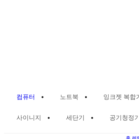
컴퓨터
노트북
잉크젯 복합
사이니지
세단기
공기청정
홈
렌